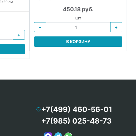
2*20 см
450.18 руб.
шт
−
+
+
В КОРЗИНУ
+7(499) 460-56-01
+7(985) 025-48-73