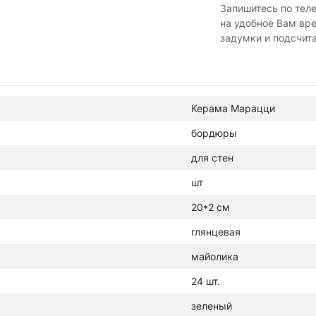
Запишитесь по тел
на удобное Вам вр
задумки и подсчит
Керама Марацци
бордюры
для стен
шт
20*2 см
глянцевая
майолика
24 шт.
зеленый