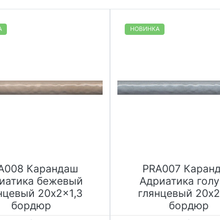
А
НОВИНКА
A008 Карандаш
PRA007 Каран
иатика бежевый
Адриатика гол
нцевый 20x2x1,3
глянцевый 20x2
бордюр
бордюр