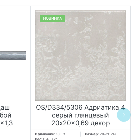
НОВИНКА
даш
OS/D334/5306 Адриатика 4
O
убой
серый глянцевый
x1,3
20x20x0,69 декор
В упаковке:
10 шт
Размер:
20*20 см
В 
Вес:
0.488 кг
Ве