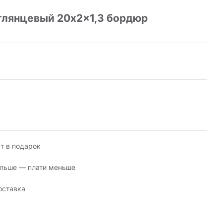
глянцевый 20x2x1,3 бордюр
т в подарок
льше — плати меньше
оставка