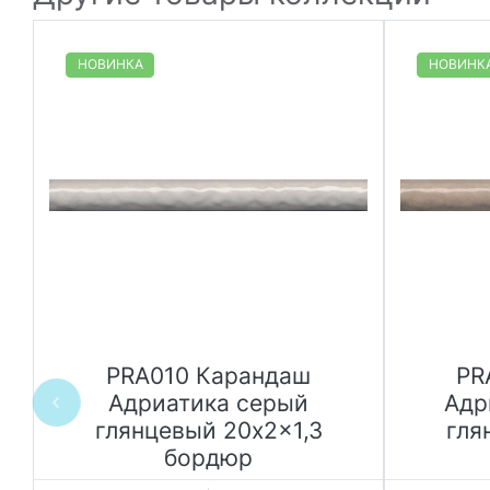
НОВИНКА
НОВИНК
PRA010 Карандаш
PR
Адриатика серый
Адр
глянцевый 20x2x1,3
гля
бордюр