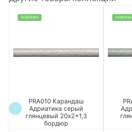
НОВИНКА
НОВИНК
PRA010 Карандаш
PR
Адриатика серый
Адр
глянцевый 20x2x1,3
гля
бордюр