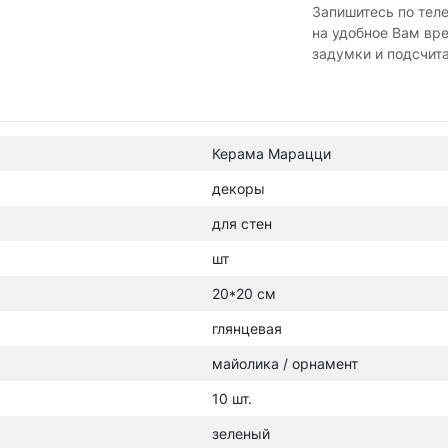
Запишитесь по тел
на удобное Вам вр
задумки и подсчит
Керама Марацци
декоры
для стен
шт
20*20 см
глянцевая
майолика / орнамент
10 шт.
зеленый