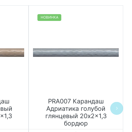
НОВИНКА
даш
PRA007 Карандаш
O
евый
Адриатика голубой
x1,3
глянцевый 20x2x1,3
бордюр
В 
Ве