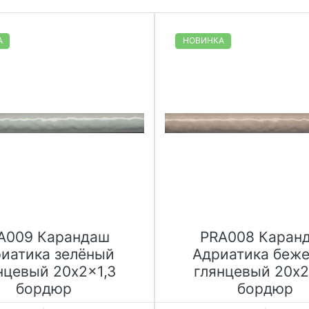
А
НОВИНКА
A009 Карандаш
PRA008 Каран
иатика зелёный
Адриатика беж
нцевый 20x2x1,3
глянцевый 20x2
бордюр
бордюр