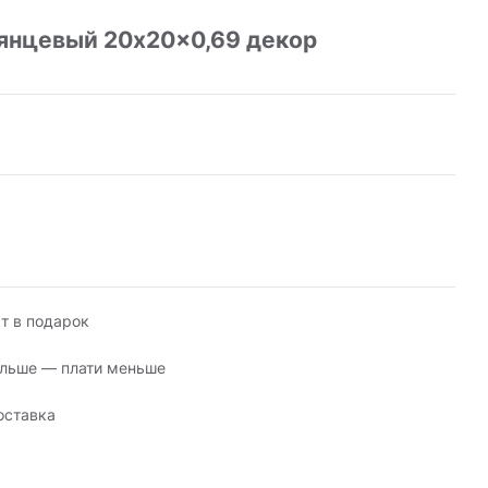
янцевый 20x20x0,69 декор
т в подарок
льше — плати меньше
оставка