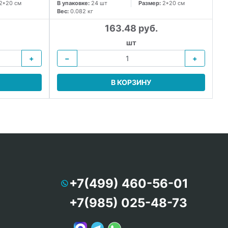
2*20 см
В упаковке:
24 шт
Размер:
2*20 см
Вес:
0.082 кг
163.48 руб.
шт
+
−
+
В КОРЗИНУ
+7(499) 460-56-01
+7(985) 025-48-73