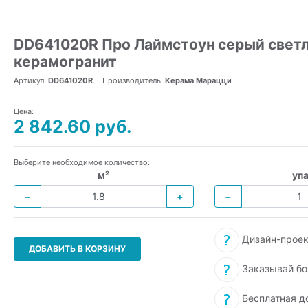
DD641020R Про Лаймстоун серый светл
керамогранит
Артикул:
DD641020R
Производитель:
Керама Марацци
Цена:
2 842.60 руб.
Выберите необходимое количество:
м²
упа
−
+
−
Дизайн-проек
ДОБАВИТЬ В КОРЗИНУ
Заказывай бо
Бесплатная д