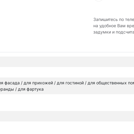
Запишитесь по тел
на удобное Вам вр
задумки и подсчит
 для фасада / для прихожей / для гостиной / для общественных п
веранды / для фартука