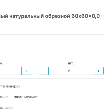
ый натуральный обрезной 60x60x0,9
к.
шт.
+
−
+
т в подарок
льше — плати меньше
оставка