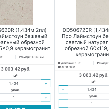
620R (1,434м 2пл)
DD506720R (1,434
аймстоун бежевый
Про Лаймстоун б
ральный обрезной
светлый натура
,5x0,9 керамогранит
обрезной 60x119,
керамограни
шт
Размер:
119*60 см
В упаковке:
2 шт
Размер:
Вес:
29.78 кг
3 063.42 руб.
3 063.42 руб.
м²
м²
+
−
упак.
упак.
+
−
В КОРЗИНУ