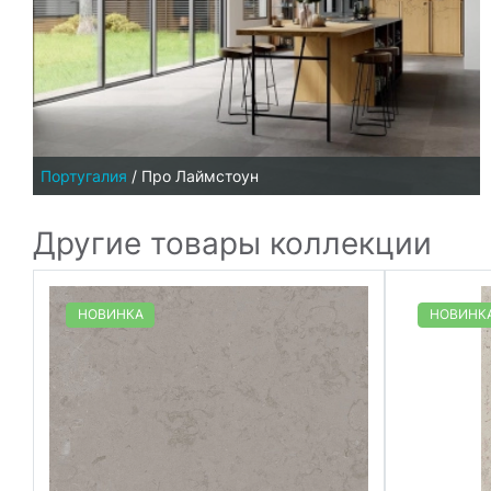
Португалия
/
Про Лаймстоун
Другие товары коллекции
НОВИНКА
НОВИНК