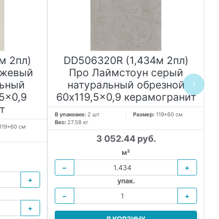
м 2пл)
DD506320R (1,434м 2пл)
ежевый
Про Лаймстоун серый
льный
натуральный обрезной
5x0,9
60x119,5x0,9 керамогранит
т
В упаковке:
2 шт
Размер:
119*60 см
В 
Вес:
27.58 кг
Ве
119*60 см
3 052.44 руб.
м²
−
+
+
упак.
−
+
+
В КОРЗИНУ