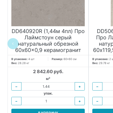
к
DD640920R (1,44м 4пл) Про
DD506
й
Лаймстоун серый
Про Л
натуральный обрезной
нату
60x60x0,9 керамогранит
60x119
В упаковке:
4 шт
Размер:
60*60 см
В упаковке:
2 
Вес:
28.28 кг
Вес:
29.78 кг
2 842.60 руб.
м²
−
+
−
упак.
−
+
−
В КОРЗИНУ