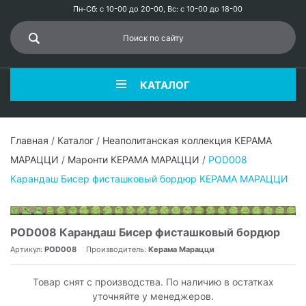
Пн-Сб: с 10-00 до 20-00, Вс: с 10-00 до 18-00
КАТАЛОГ
Главная
/
Каталог
/
Неаполитанская коллекция КЕРАМА
МАРАЦЦИ
/
Маронти КЕРАМА МАРАЦЦИ
/
POD008
Карандаш Бисер фисташковый бордюр КЕРАМА МАРАЦЦИ
POD008 Карандаш Бисер фисташковый бордюр
Артикул:
POD008
Производитель:
Керама Марацци
Товар снят с производства. По наличию в остатках
уточняйте у менеджеров.