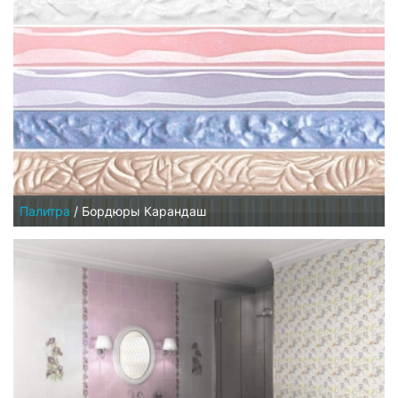
Палитра
/
Бордюры Карандаш