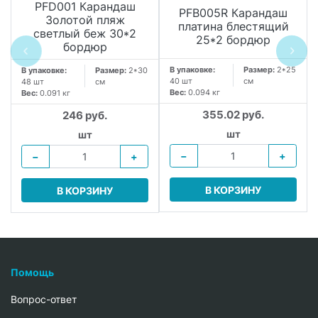
PFD001 Карандаш
PFB005R Карандаш
Золотой пляж
платина блестящий
светлый беж 30*2
25*2 бордюр
бордюр
В упаковке:
Размер:
2*25
В упаковке:
Размер:
2*30
40 шт
см
48 шт
см
Вес:
0.094 кг
Вес:
0.091 кг
355.02 руб.
246 руб.
.
шт
шт
−
+
−
+
В КОРЗИНУ
В КОРЗИНУ
Помощь
Вопрос-ответ