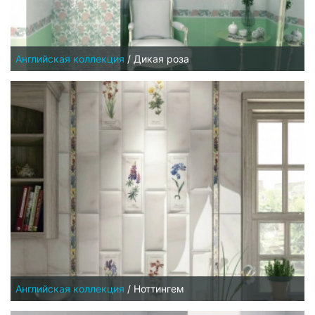
Английская коллекция
/
Дикая роза
Английская коллекция
/
Ноттингем