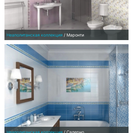
Неаполитанская коллекция
/
Маронти
Неаполитанская коллекция
/
Салерно