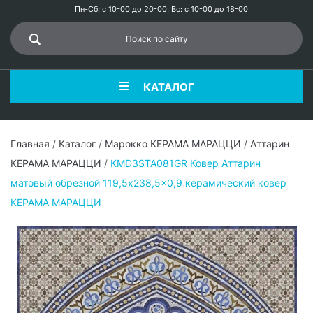
Пн-Сб: с 10-00 до 20-00, Вс: с 10-00 до 18-00
КАТАЛОГ
Главная
/
Каталог
/
Марокко КЕРАМА МАРАЦЦИ
/
Аттарин
КЕРАМА МАРАЦЦИ
/
KMD3STA081GR Ковер Аттарин
матовый обрезной 119,5x238,5x0,9 керамический ковер
КЕРАМА МАРАЦЦИ