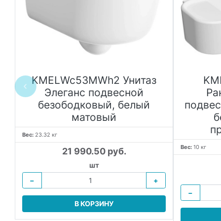
ы
KMELWc53MWh2 Унитаз
KM
Элеганс подвесной
Ра
безободковый, белый
подвес
матовый
б
п
Вес:
23.32 кг
Вес:
10 кг
21 990.50 руб.
шт
−
+
−
В КОРЗИНУ