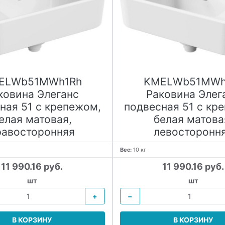
ELWb51MWh1Rh
KMELWb51MWh
ковина Элеганс
Раковина Элег
ная 51 с крепежом,
подвесная 51 с кр
елая матовая,
белая матова
равосторонняя
левосторонн
Вес:
10 кг
11 990.16 руб.
11 990.16 руб.
шт
шт
+
−
В КОРЗИНУ
В КОРЗИНУ