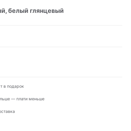
ый, белый глянцевый
т в подарок
льше — плати меньше
оставка