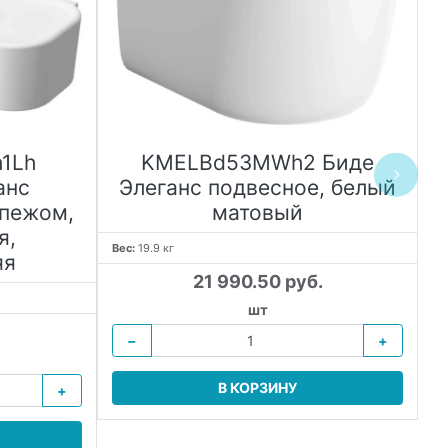
1Lh
KMELBd53MWh2 Биде
анс
Элеганс подвесное, белый
епежом,
матовый
я,
Вес:
19.9 кг
яя
21 990.50 руб.
Ве
шт
−
+
В КОРЗИНУ
+