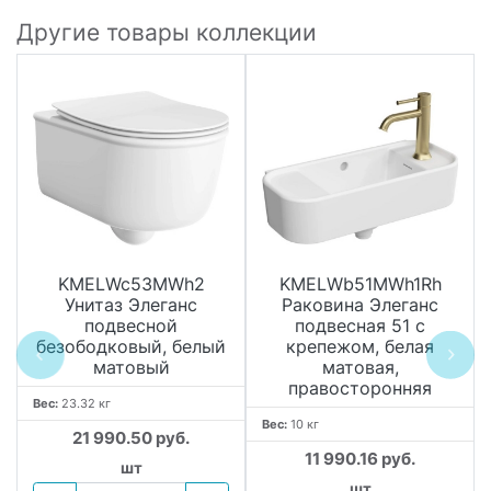
Другие товары коллекции
KMELWc53MWh2
KMELWb51MWh1Rh
Унитаз Элеганс
Раковина Элеганс
подвесной
подвесная 51 с
безободковый, белый
крепежом, белая
матовый
матовая,
правосторонняя
Вес:
23.32 кг
Вес:
10 кг
21 990.50 руб.
11 990.16 руб.
шт
шт