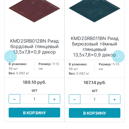
KMD2SRB011BN Риад
KMD2SRB012BN Риад
бирюзовый тёмный
бордовый глянцевый
глянцевый
13,5x7,8x0,9 декор
13,5x7,8x0,9 декор
В упаковке:
Размер:
7*13
В упаковке:
Размер:
7*13
56 шт
см
56 шт
см
Вес:
0.082 кг
Вес:
0.082 кг
189.10 руб.
167.14 руб.
шт
шт
−
+
−
+
В КОРЗИНУ
В КОРЗИНУ