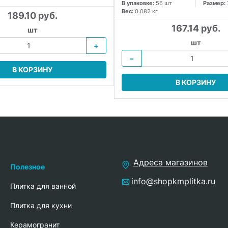
В упаковке:
56 шт
Размер:
Вес:
0.082 кг
189.10 руб.
167.14 руб.
шт
шт
+
−
В КОРЗИНУ
В КОРЗИНУ
Адреса магазинов
Полезное
info@shopkmplitka.ru
Плитка для ванной
Плитка для кухни
Керамогранит