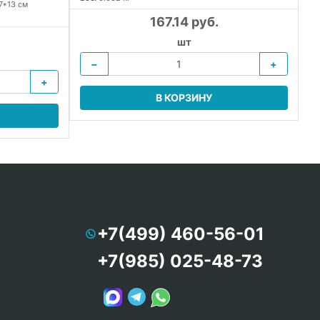
7*13 см
167.14 руб.
шт
−
+
+
В КОРЗИНУ
+7(499) 460-56-01
+7(985) 025-48-73