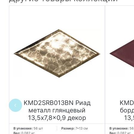
KMD2SRB013BN Риад
KMD
металл глянцевый
бор
13,5x7,8x0,9 декор
13,
В упаковке:
56 шт
Размер:
7*13 см
В упаковке:
56
Вес:
0.082 кг
Вес:
0.082 кг