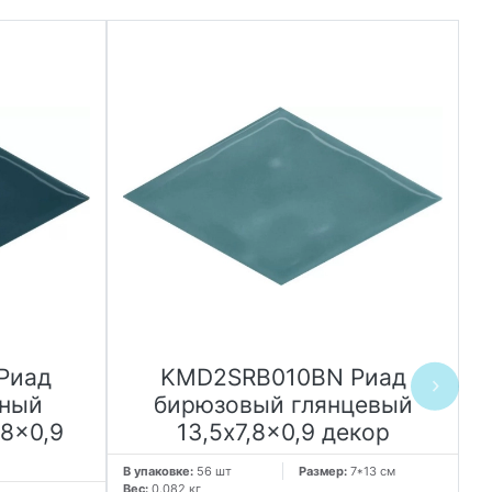
Риад
KMD2SRB010BN Риад
мный
бирюзовый глянцевый
,8x0,9
13,5x7,8x0,9 декор
В упаковке:
56 шт
Размер:
7*13 см
В 
Вес:
0.082 кг
Ве