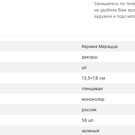
Запишитесь по тел
на удобное Вам вр
задумки и подсчит
Керама Марацци
декоры
шт
13,5*7,8 см
глянцевая
моноколор
россия
56 шт.
зеленый