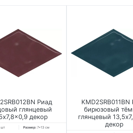
2SRB012BN Риад
KMD2SRB011BN 
довый глянцевый
бирюзовый тё
5x7,8x0,9 декор
глянцевый 13,5x7
декор
 шт
Размер:
7*13 см