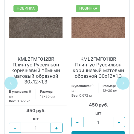
НОВИНКА
НОВИНКА
KML2FMF012BR
KML2FMF011BR
Плинтус Руссильон
Плинтус Руссильон
коричневый тёмный
коричневый матовый
матовый обрезной
обрезной 30x12x1,3
30x12x1,3
В упаковке:
9
Размер:
шт
12*30 см
В упаковке:
9
Размер:
Вес:
0.672 кг
шт
12*30 см
Вес:
0.672 кг
450 руб.
450 руб.
шт
шт
−
+
−
+