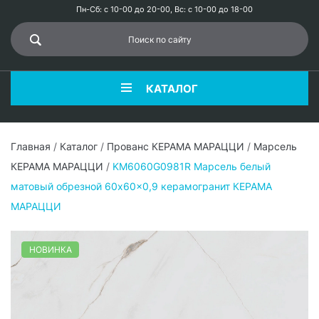
Пн-Сб: с 10-00 до 20-00, Вс: с 10-00 до 18-00
КАТАЛОГ
Главная
/
Каталог
/
Прованс КЕРАМА МАРАЦЦИ
/
Марсель
КЕРАМА МАРАЦЦИ
/
KM6060G0981R Марсель белый
матовый обрезной 60x60x0,9 керамогранит КЕРАМА
МАРАЦЦИ
НОВИНКА