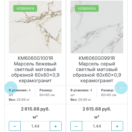
НОВИНКА
НОВИНКА
KM6060G1001R
KM6060G0991R
Марсель бежевый
Марсель серый
светлый матовый
светлый матовый
обрезной 60x60x0,9
обрезной 60x60x0,9
керамогранит
керамогранит
В упаковке:
4
Размер:
В упаковке:
4
Размер:
шт
60*60 см
шт
60*60 см
Вес:
29.69 кг
Вес:
29.69 кг
2 615.68 руб.
2 615.68 руб.
м²
м²
−
+
−
+