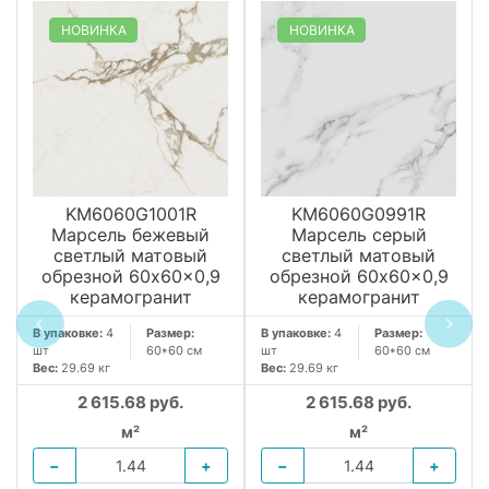
НОВИНКА
НОВИНКА
KM6060G1001R
KM6060G0991R
Марсель бежевый
Марсель серый
светлый матовый
светлый матовый
обрезной 60x60x0,9
обрезной 60x60x0,9
керамогранит
керамогранит
В упаковке:
4
Размер:
В упаковке:
4
Размер:
шт
60*60 см
шт
60*60 см
Вес:
29.69 кг
Вес:
29.69 кг
2 615.68 руб.
2 615.68 руб.
м²
м²
−
+
−
+