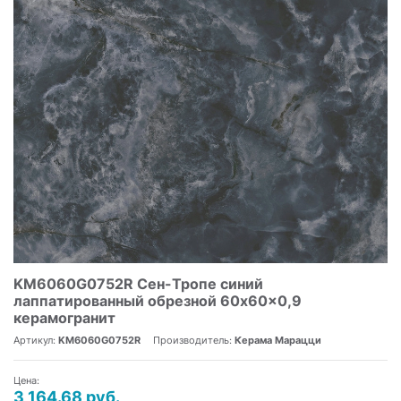
KM6060G0752R Сен-Тропе синий
лаппатированный обрезной 60x60x0,9
керамогранит
Артикул:
KM6060G0752R
Производитель:
Керама Марацци
Цена:
3 164.68 руб.