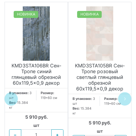
НОВИНКА
НОВИНКА
KMD3STA106BR Сен-
KMD3STA105BR Сен-
Тропе синий
Тропе розовый
глянцевый обрезной
светлый глянцевый
60x119,5x0,9 декор
обрезной
60x119,5x0,9 декор
В упаковке:
3
Размер:
шт
119*60 см
В упаковке:
3
Размер:
Вес:
15.384
шт
119*60 см
кг
Вес:
15.384
кг
5 910 руб.
5 910 руб.
шт
шт
−
+