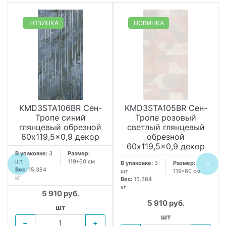
НОВИНКА
НОВИНКА
KMD3STA106BR Сен-
KMD3STA105BR Сен-
Тропе синий
Тропе розовый
глянцевый обрезной
светлый глянцевый
60x119,5x0,9 декор
обрезной
60x119,5x0,9 декор
В упаковке:
3
Размер:
шт
119*60 см
В упаковке:
3
Размер:
Вес:
15.384
шт
119*60 см
кг
Вес:
15.384
кг
5 910 руб.
5 910 руб.
шт
шт
−
+