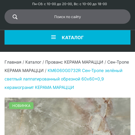
Пн-Сб: с 10-00 до 20-00, Вс: с 10-00 до 18-00
КАТАЛОГ
Главная
/
Каталог
/
Прованс КЕРАМА МАРАЦЦИ
/
Сен-Тропе
КЕРАМА МАРАЦЦИ
/
KM6060G0732R Сен-Тропе зелёный
светлый лаппатированный обрезной 60x60x0,9
керамогранит КЕРАМА МАРАЦЦИ
НОВИНКА