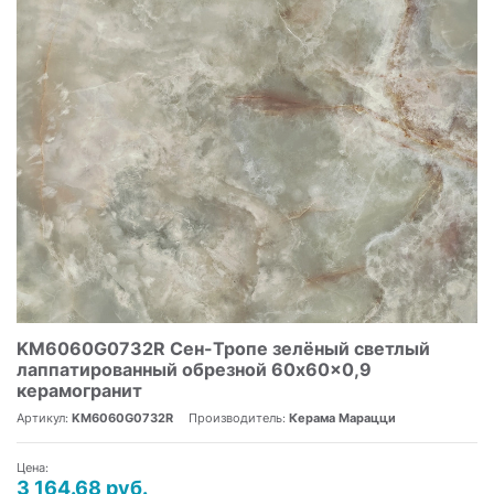
KM6060G0732R Сен-Тропе зелёный светлый
лаппатированный обрезной 60x60x0,9
керамогранит
Артикул:
KM6060G0732R
Производитель:
Керама Марацци
Цена:
3 164.68 руб.