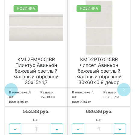
НОВИНКА
НОВИНКА
KML2FMA001BR
KMD2PTG015BR
Плинтус Авиньон
чипсет Авиньон
бежевый светлый
бежевый светлый
матовый обрезной
матовый обрезной
30x15x1,7
30x60x0,9 декор
В упаковке:
8
Размер:
В упаковке:
5
Размер:
шт
15*30 см
шт
60*30 см
Вес:
0.95 кг
Вес:
2.94 кг
553.88 руб.
686.86 руб.
шт
шт
−
+
−
+