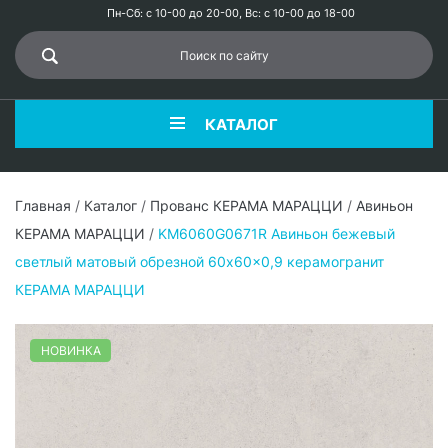
Пн-Сб: с 10-00 до 20-00, Вс: с 10-00 до 18-00
КАТАЛОГ
Главная
/
Каталог
/
Прованс КЕРАМА МАРАЦЦИ
/
Авиньон
КЕРАМА МАРАЦЦИ
/
KM6060G0671R Авиньон бежевый
светлый матовый обрезной 60x60x0,9 керамогранит
КЕРАМА МАРАЦЦИ
НОВИНКА