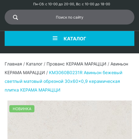
Пн-Сб: с 10-00 до 20-00, Вс: с 10-00 до 18-00
КАТАЛОГ
Главная
/
Каталог
/
Прованс КЕРАМА МАРАЦЦИ
/
Авиньон
КЕРАМА МАРАЦЦИ
/
KM3060B0231R Авиньон бежевый
светлый матовый обрезной 30x60x0,9 керамическая
плитка КЕРАМА МАРАЦЦИ
НОВИНКА