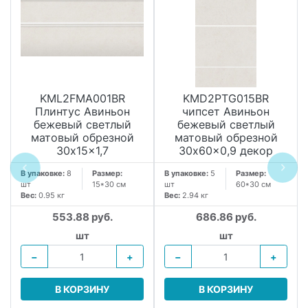
KML2FMA001BR
KMD2PTG015BR
Плинтус Авиньон
чипсет Авиньон
бежевый светлый
бежевый светлый
матовый обрезной
матовый обрезной
30x15x1,7
30x60x0,9 декор
В упаковке:
8
Размер:
В упаковке:
5
Размер:
шт
15*30 см
шт
60*30 см
Вес:
0.95 кг
Вес:
2.94 кг
553.88 руб.
686.86 руб.
шт
шт
−
+
−
+
В КОРЗИНУ
В КОРЗИНУ