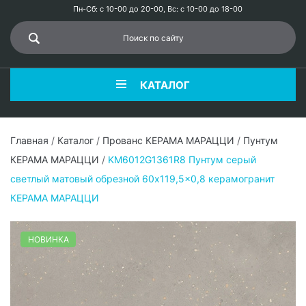
Пн-Сб: с 10-00 до 20-00, Вс: с 10-00 до 18-00
КАТАЛОГ
Главная
/
Каталог
/
Прованс КЕРАМА МАРАЦЦИ
/
Пунтум
КЕРАМА МАРАЦЦИ
/
KM6012G1361R8 Пунтум серый
светлый матовый обрезной 60x119,5x0,8 керамогранит
КЕРАМА МАРАЦЦИ
НОВИНКА