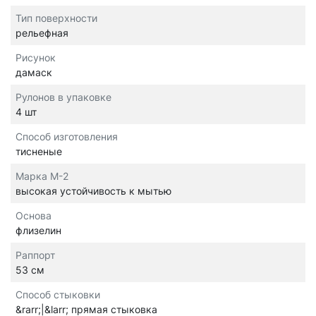
Тип поверхности
рельефная
Рисунок
дамаск
Рулонов в упаковке
4 шт
Способ изготовления
тисненые
Марка М-2
высокая устойчивость к мытью
Основа
флизелин
Раппорт
53 см
Способ стыковки
&rarr;|&larr; прямая стыковка