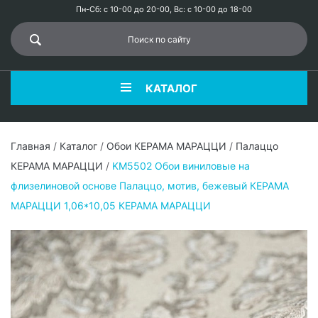
Пн-Сб: с 10-00 до 20-00, Вс: с 10-00 до 18-00
КАТАЛОГ
Главная
/
Каталог
/
Обои КЕРАМА МАРАЦЦИ
/
Палаццо
КЕРАМА МАРАЦЦИ
/
KM5502 Обои виниловые на
флизелиновой основе Палаццо, мотив, бежевый КЕРАМА
МАРАЦЦИ 1,06*10,05 КЕРАМА МАРАЦЦИ