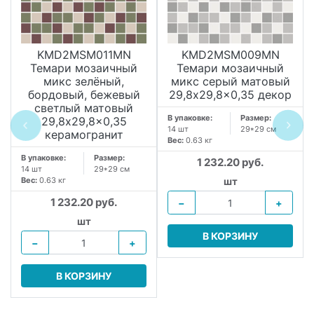
KMD2MSM011MN
KMD2MSM009MN
Темари мозаичный
Темари мозаичный
микс зелёный,
микс серый матовый
бордовый, бежевый
29,8x29,8x0,35 декор
светлый матовый
В упаковке:
Размер:
29,8x29,8x0,35
14 шт
29*29 см
керамогранит
Вес:
0.63 кг
В упаковке:
Размер:
1 232.20 руб.
14 шт
29*29 см
Вес:
0.63 кг
шт
1 232.20 руб.
−
+
шт
В КОРЗИНУ
−
+
В КОРЗИНУ