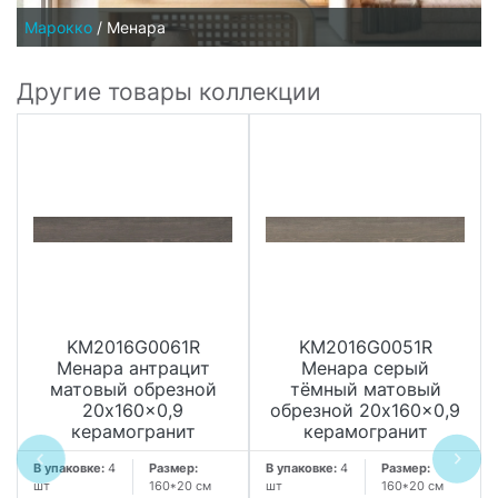
Марокко
/
Менара
Другие товары коллекции
KM2016G0061R
KM2016G0051R
Менара антрацит
Менара серый
матовый обрезной
тёмный матовый
20x160x0,9
обрезной 20x160x0,9
керамогранит
керамогранит
В упаковке:
4
Размер:
В упаковке:
4
Размер:
шт
160*20 см
шт
160*20 см