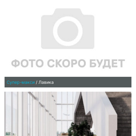
Супер-макси
/
Лавика