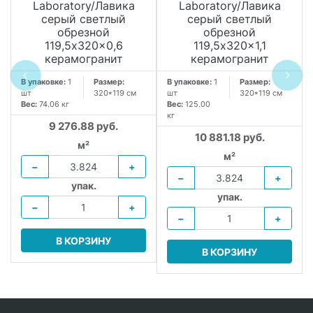
Laboratory/Лавика
Laboratory/Лавика
серый светлый
серый светлый
обрезной
обрезной
119,5x320x0,6
119,5x320x1,1
керамогранит
керамогранит
В упаковке:
1
Размер:
В упаковке:
1
Размер:
шт
320*119 см
шт
320*119 см
Вес:
74.06 кг
Вес:
125.00
кг
9 276.88 руб.
10 881.18 руб.
м²
м²
−
+
−
+
упак.
упак.
−
+
−
+
В КОРЗИНУ
В КОРЗИНУ