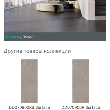
Тоскана
/
Лавика
Другие товары коллекции
DD070900R6 Surface
DD070900R Surface