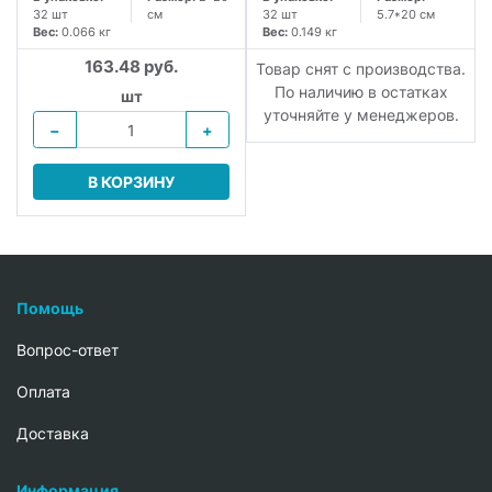
32 шт
см
32 шт
5.7*20 см
Вес:
0.066 кг
Вес:
0.149 кг
163.48 руб.
.
Товар снят с производства.
По наличию в остатках
шт
уточняйте у менеджеров.
−
+
В КОРЗИНУ
Помощь
Вопрос-ответ
Oплата
Доставка
Информация