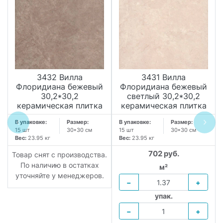
3432 Вилла
3431 Вилла
Флоридиана бежевый
Флоридиана бежевый
30,2*30,2
светлый 30,2*30,2
керамическая плитка
керамическая плитка
В упаковке:
Размер:
В упаковке:
Размер:
15 шт
30*30 см
15 шт
30*30 см
Вес:
23.95 кг
Вес:
23.95 кг
702 руб.
Товар снят с производства.
По наличию в остатках
м²
уточняйте у менеджеров.
−
+
упак.
−
+