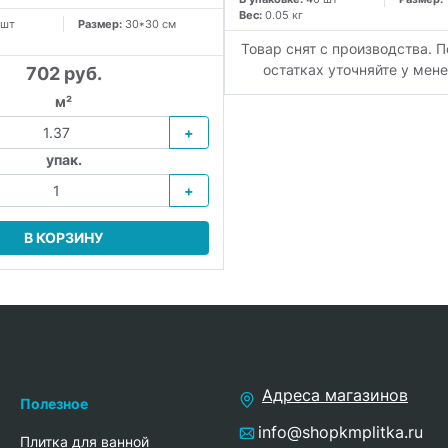
Вес:
0.05 кг
 шт
Размер:
30*30 см
Товар снят с производства. П
остатках уточняйте у мен
702 руб.
м²
+
упак.
+
В КОРЗИНУ
Адреса магазинов
Полезное
info@shopkmplitka.ru
Плитка для ванной