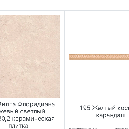
Вилла Флоридиана
195 Желтый кос
жевый светлый
карандаш
30,2 керамическая
плитка
В упаковке:
40 шт
Размер: