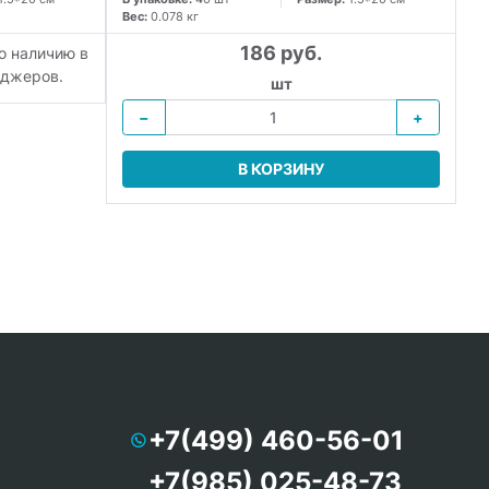
Вес:
0.078 кг
Ве
186 руб.
о наличию в
еджеров.
шт
−
+
В КОРЗИНУ
+7(499) 460-56-01
+7(985) 025-48-73