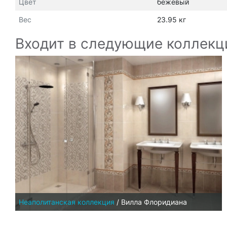
Цвет
бежевый
Вес
23.95 кг
Входит в следующие коллекц
Неаполитанская коллекция
/
Вилла Флоридиана