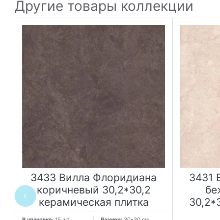
Другие товары коллекции
3433 Вилла Флоридиана
3431 
коричневый 30,2*30,2
бе
юр
керамическая плитка
30,2*
В упаковке:
15 шт
Размер:
30*30 см