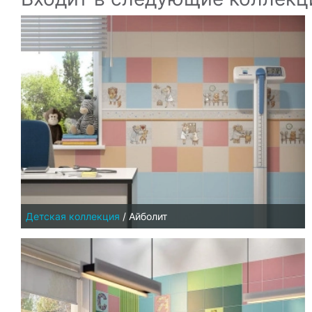
Детская коллекция
/
Айболит