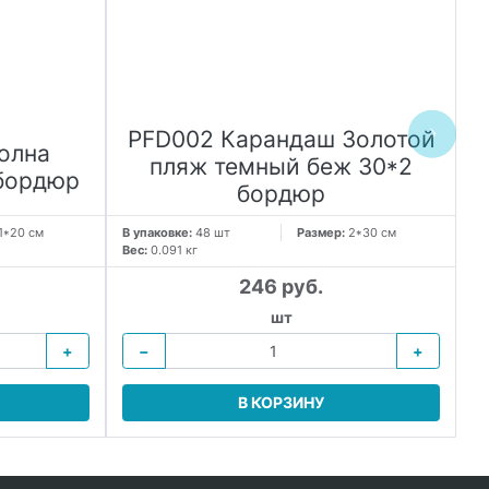
PFD002 Карандаш Золотой
олна
пляж темный беж 30*2
 бордюр
бордюр
1*20 см
В упаковке:
48 шт
Размер:
2*30 см
В 
Вес:
0.091 кг
Ве
246 руб.
шт
+
−
+
В КОРЗИНУ