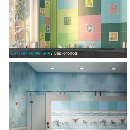
Детская коллекция
/
Сад-огород