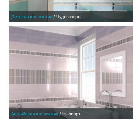
Детская коллекция
/
Чудо-озеро
Английская коллекция
/
Ньюпорт