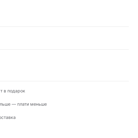
т в подарок
льше — плати меньше
оставка