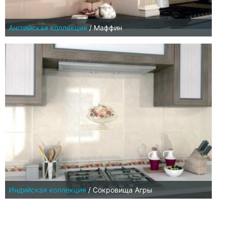
Английская коллекция
/
Маффин
Индийская коллекция
/
Сокровища Агры