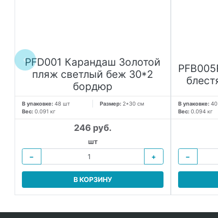
PFD001 Карандаш Золотой
PFB005
пляж светлый беж 30*2
блест
бордюр
В упаковке:
48 шт
Размер:
2*30 см
В упаковке:
40
Вес:
0.091 кг
Вес:
0.094 кг
246 руб.
шт
−
+
−
В КОРЗИНУ