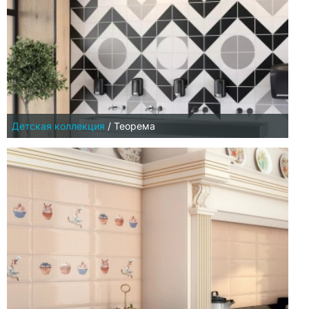
Детская коллекция
/
Теорема