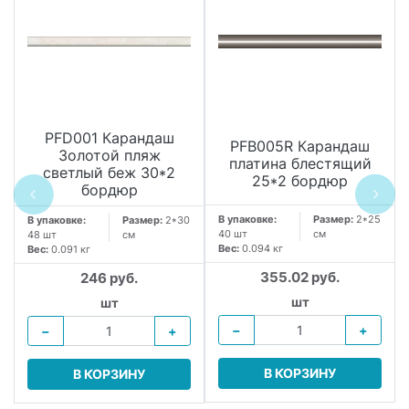
PFD001 Карандаш
PFB005R Карандаш
Золотой пляж
платина блестящий
светлый беж 30*2
25*2 бордюр
бордюр
В упаковке:
Размер:
2*25
В упаковке:
Размер:
2*30
40 шт
см
48 шт
см
Вес:
0.094 кг
Вес:
0.091 кг
355.02 руб.
246 руб.
.
шт
шт
−
+
−
+
В КОРЗИНУ
В КОРЗИНУ