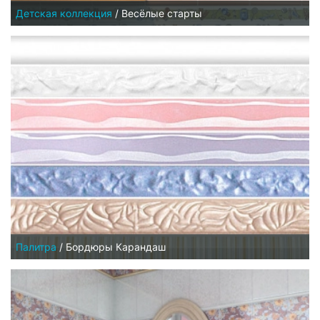
Детская коллекция
/
Весёлые старты
Палитра
/
Бордюры Карандаш