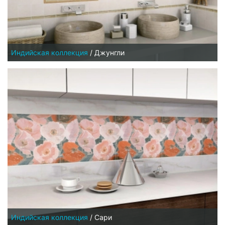
Индийская коллекция
/
Джунгли
Индийская коллекция
/
Сари