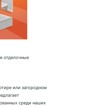
те отделочные
ртире или загородном
едлагает
бованных среди наших