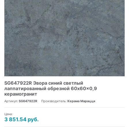
SG647922R Эвора синий светлый
лаппатированный обрезной 60x60x0,9
керамогранит
Артикул:
SG647922R
Производитель:
Керама Марацци
Цена:
3 851.54 руб.