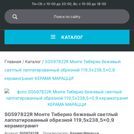
Пн-Сб: с 10-00 до 20-00, Вс: с 10-00 до 18-00
КАТАЛОГ
Главная
/
Каталог
/
SG597822R Монте Тиберио бежевый
светлый лаппатированный обрезной 119,5x238,5x0,9
керамогранит КЕРАМА МАРАЦЦИ
SG597822R Монте Тиберио бежевый светлый
лаппатированный обрезной 119,5x238,5x0,9
керамогранит
Артикул:
SG597822R
Производитель:
Керама Марацци