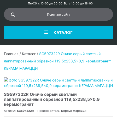
Пн-Сб: с 10-00 до 20-00, Вс: с 10-00 до 18-00
КАТАЛОГ
Главная
/
Каталог
/
SG597322R Ониче серый светлый
лаппатированный обрезной 119,5x238,5x0,9 керамогранит
КЕРАМА МАРАЦЦИ
SG597322R Ониче серый светлый
лаппатированный обрезной 119,5x238,5x0,9
керамогранит
Артикул:
SG597322R
Производитель:
Керама Марацци