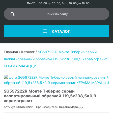
Пн-Сб: с 10-00 до 20-00, Вс: с 10-00 до 18-00
КАТАЛОГ
Главная
/
Каталог
/
SG597222R Монте Тиберио серый
лаппатированный обрезной 119,5x238,5x0,9 керамогранит
КЕРАМА МАРАЦЦИ
SG597222R Монте Тиберио серый
лаппатированный обрезной 119,5x238,5x0,9
керамогранит
Артикул:
SG597222R
Производитель:
Керама Марацци