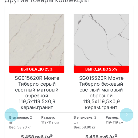
ВЫГОДА ДО 25%
ВЫГОДА ДО 25%
SG015620R Монте
SG015520R Монте
Тиберио серый
Тиберио бежевый
светлый матовый
светлый матовый
обрезной
обрезной
119,5x119,5x0,9
119,5x119,5x0,9
керам.гранит
керам.гранит
В упаковке:
2
Размер:
В упаковке:
2
Размер:
шт
119*119 см
шт
119*119 см
Вес:
58.90 кг
Вес:
58.90 кг
2
2
5 458 руб./м
5 458 руб./м