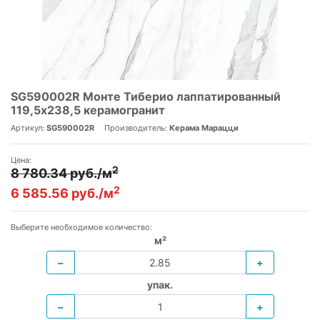
SG590002R Монте Тиберио лаппатированный
119,5x238,5 керамогранит
Артикул:
SG590002R
Производитель:
Керама Марацци
Цена:
2
8 780.34 руб./м
2
6 585.56 руб./м
Выберите необходимое количество:
м²
−
+
упак.
−
+