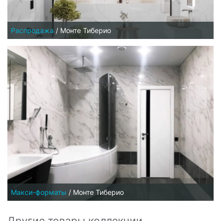
Распродажа
/
Монте Тиберио
Макси-форматы
/
Монте Тиберио
Другие товары коллекции