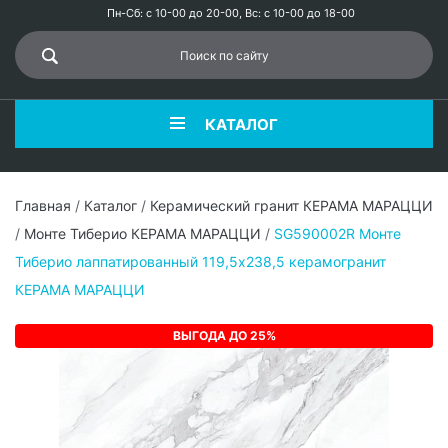
Пн-Сб: с 10-00 до 20-00, Вс: с 10-00 до 18-00
КАТАЛОГ
Главная
/
Каталог
/
Керамический гранит КЕРАМА МАРАЦЦИ
/
Монте Тиберио КЕРАМА МАРАЦЦИ
/
SG590002R Монте
Тиберио лаппатированный 119,5x238,5 керамогранит
КЕРАМА МАРАЦЦИ
ВЫГОДА ДО 25%