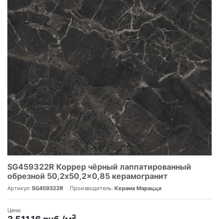
SG459322R Коррер чёрный лаппатированный
обрезной 50,2x50,2x0,85 керамогранит
Артикул:
SG459322R
Производитель:
Керама Марацци
Цена:
2