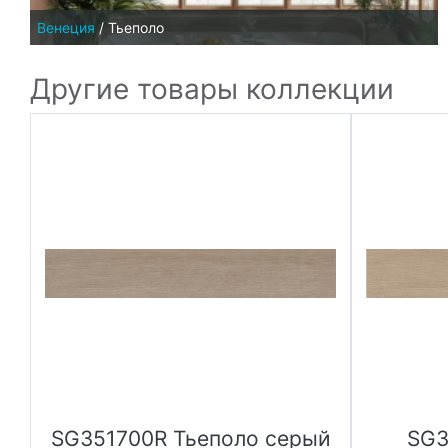
Венеция
/
Тьеполо
Другие товары коллекции
SG351700R Тьеполо серый
SG3