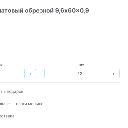
атовый обрезной 9,6x60x0,9
к.
шт.
+
−
+
т в подарок
льше — плати меньше
оставка