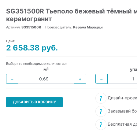
SG351500R Тьеполо бежевый тёмный м
керамогранит
Артикул:
SG351500R
Производитель:
Керама Марацци
Цена:
2 658.38 руб.
Выберите необходимое количество:
м²
упа
−
+
−
Дизайн-проек
ДОБАВИТЬ В КОРЗИНУ
Заказывай бо
Бесплатная д