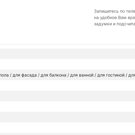
Запишитесь по тел
на удобное Вам вр
задумки и подсчит
 пола / для фасада / для балкона / для ванной / для гостиной / д