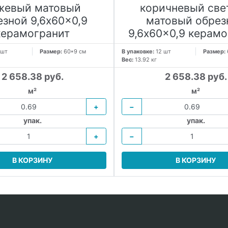
жевый матовый
коричневый све
езной 9,6x60x0,9
матовый обрез
керамогранит
9,6x60x0,9 керамо
 шт
Размер:
60*9 см
В упаковке:
12 шт
Размер:
Вес:
13.92 кг
2 658.38 руб.
2 658.38 руб.
м²
м²
+
−
упак.
упак.
+
−
В КОРЗИНУ
В КОРЗИНУ