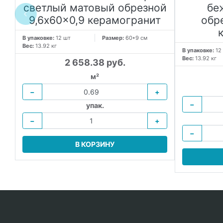
светлый матовый обрезной
бе
9,6x60x0,9 керамогранит
обр
В упаковке:
12 шт
Размер:
60*9 см
Вес:
13.92 кг
В упаковке:
12
Вес:
13.92 кг
2 658.38 руб.
м²
−
+
−
упак.
−
+
−
В КОРЗИНУ