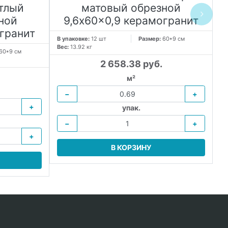
тлый
матовый обрезной
ной
9,6x60x0,9 керамогранит
гранит
В упаковке:
12 шт
Размер:
60*9 см
Вес:
13.92 кг
60*9 см
В 
Ве
2 658.38 руб.
м²
−
+
+
упак.
−
+
+
В КОРЗИНУ