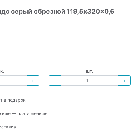
дс серый обрезной 119,5x320x0,6
к.
шт.
+
−
+
т в подарок
льше — плати меньше
оставка