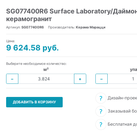
SG077400R6 Surface Laboratory/Даймон
керамогранит
Артикул:
SG077400R6
Производитель:
Керама Марацци
Цена:
9 624.58 руб.
Выберите необходимое количество:
м²
упа
−
+
−
Дизайн-проек
ДОБАВИТЬ В КОРЗИНУ
Заказывай бо
Бесплатная д