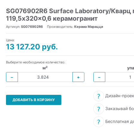
SG076902R6 Surface Laboratory/Кварц
119,5x320x0,6 керамогранит
Артикул:
SG076902R6
Производитель:
Керама Марацци
Цена:
13 127.20 руб.
Выберите необходимое количество:
м²
упа
−
+
−
Дизайн-проек
ДОБАВИТЬ В КОРЗИНУ
Заказывай бо
Бесплатная д