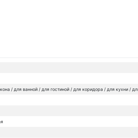
лкона / для ванной / для гостиной / для коридора / для кухни / д
ая