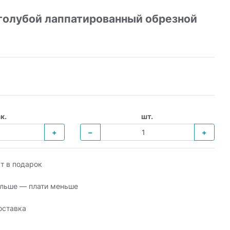
 голубой лаппатированный обрезной
к.
шт.
+
−
+
т в подарок
льше — плати меньше
оставка