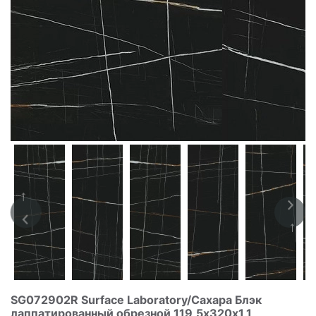
SG072902R Surface Laboratory/Сахара Блэк
лаппатированный обрезной 119,5х320х1,1