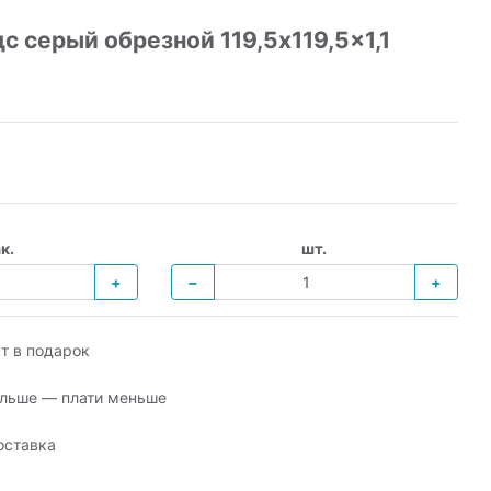
 серый обрезной 119,5x119,5x1,1
к.
шт.
+
−
+
т в подарок
льше — плати меньше
оставка