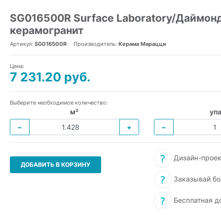
SG016500R Surface Laboratory/Даймондс
керамогранит
Артикул:
SG016500R
Производитель:
Керама Марацци
Цена:
7 231.20 руб.
Выберите необходимое количество:
м²
упа
−
+
−
Дизайн-проек
ДОБАВИТЬ В КОРЗИНУ
Заказывай бо
Бесплатная д