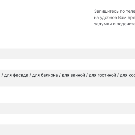
Запишитесь по тел
на удобное Вам вр
задумки и подсчит
а / для фасада / для балкона / для ванной / для гостиной / для к