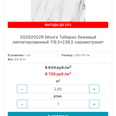
ВЫГОДА ДО 25%
SG592002R Монте Тиберио бежевый
лаппатированный 119,5*238,5 керамогранит
В упаковке:
1 шт
Размер:
238*119 см
Вес:
84.70 кг
2
8 634 руб./м
2
6 720 руб./м
м²
−
+
упак.
−
+