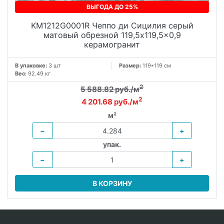
ВЫГОДА ДО 25%
KM1212G0001R Чеппо ди Сицилия серый
матовый обрезной 119,5x119,5x0,9
керамогранит
В упаковке:
3 шт
Размер:
119*119 см
Вес:
92.49 кг
2
5 588.82 руб./м
2
4 201.68 руб./м
м²
−
+
упак.
−
+
В КОРЗИНУ