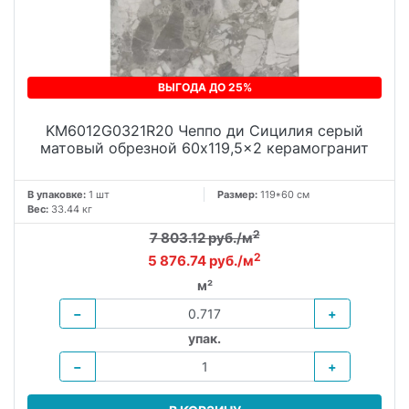
ВЫГОДА ДО 25%
KM6012G0321R20 Чеппо ди Сицилия серый
матовый обрезной 60x119,5x2 керамогранит
В упаковке:
1 шт
Размер:
119*60 см
Вес:
33.44 кг
2
7 803.12 руб./м
2
5 876.74 руб./м
м²
−
+
упак.
−
+