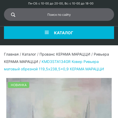
Пн-Сб: с 10-00 до 20-00, Вс: с 10-00 до 18-00
КАТАЛОГ
Главная
/
Каталог
/
Прованс КЕРАМА МАРАЦЦИ
/
Ривьера
КЕРАМА МАРАЦЦИ
/
KMD3STA134GR Ковер Ривьера
матовый обрезной 119,5x238,5x0,9 КЕРАМА МАРАЦЦИ
НОВИНКА