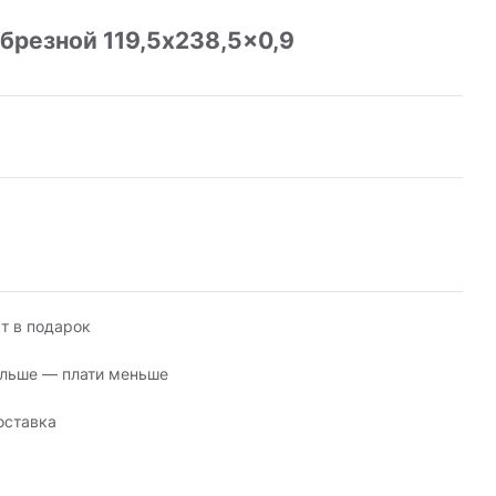
резной 119,5x238,5x0,9
т в подарок
льше — плати меньше
оставка