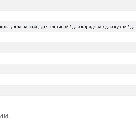
лкона / для ванной / для гостиной / для коридора / для кухни / д
ии