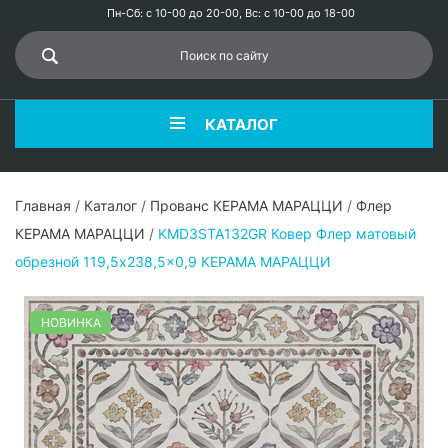
Пн-Сб: с 10-00 до 20-00, Вс: с 10-00 до 18-00
КАТАЛОГ
Главная
/
Каталог
/
Прованс КЕРАМА МАРАЦЦИ
/
Флер
КЕРАМА МАРАЦЦИ
/
KMD3STA132GR Ковер Флер матовый
обрезной 119,5x238,5x0,9 КЕРАМА МАРАЦЦИ
НОВИНКА