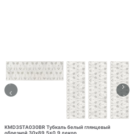
KMD3STA030BR Тубкаль белый глянцевый
обрезной 30x89,5x0,9 декор