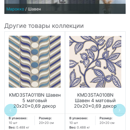
Марокко
/
Шавен
Другие товары коллекции
KMD3STA011BN Шавен
KMD3STA010BN
5 матовый
Шавен 4 матовый
20x20x0,69 декор
20x20x0,69 декор
В упаковке:
Размер:
В упаковке:
Размер:
10 шт
20*20 см
10 шт
20*20 см
Вес:
0.488 кг
Вес:
0.488 кг