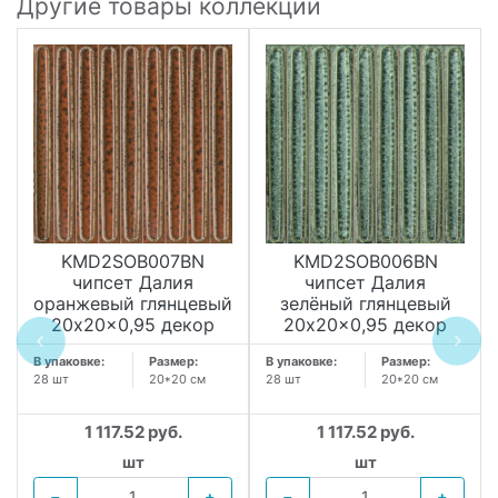
Другие товары коллекции
KMD2SOB007BN
KMD2SOB006BN
чипсет Далия
чипсет Далия
оранжевый глянцевый
зелёный глянцевый
20x20x0,95 декор
20x20x0,95 декор
В упаковке:
Размер:
В упаковке:
Размер:
28 шт
20*20 см
28 шт
20*20 см
1 117.52 руб.
1 117.52 руб.
шт
шт
−
+
−
+