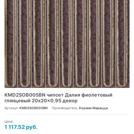
KMD2SOB005BN чипсет Далия фиолетовый
глянцевый 20x20x0,95 декор
Артикул:
KMD2SOB005BN
Производитель:
Керама Марацци
Цена:
1 117.52 руб.