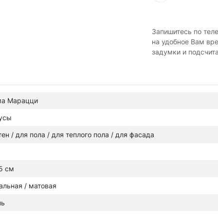
Запишитесь по тел
на удобное Вам вр
задумки и подсчит
ма Марацци
усы
тен / для пола / для теплого пола / для фасада
5 см
альная / матовая
нь