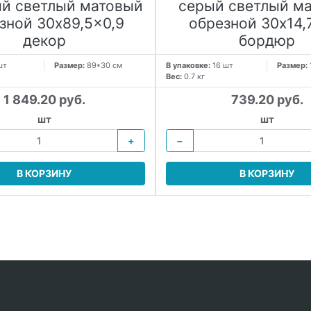
й светлый матовый
серый светлый м
зной 30x89,5x0,9
обрезной 30x14,
декор
бордюр
шт
Размер:
89*30 см
В упаковке:
16 шт
Размер:
Вес:
0.7 кг
1 849.20 руб.
739.20 руб.
шт
шт
+
−
В КОРЗИНУ
В КОРЗИНУ