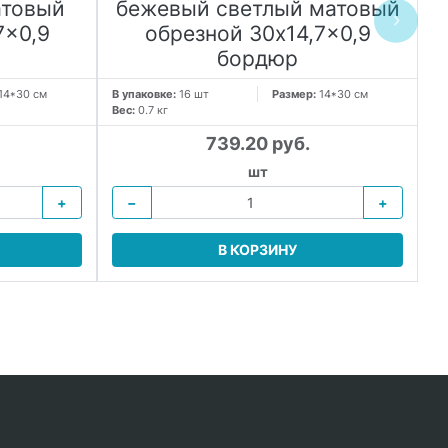
атовый
бежевый светлый матовый
7x0,9
обрезной 30x14,7x0,9
с
бордюр
14*30 см
В упаковке:
16 шт
Размер:
14*30 см
В 
Вес:
0.7 кг
Ве
739.20 руб.
шт
+
−
+
В КОРЗИНУ