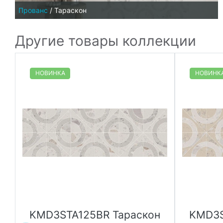
Прованс
/
Тараскон
Другие товары коллекции
НОВИНКА
НОВИНК
н
KMD3STA125BR Тараскон
KMD3S