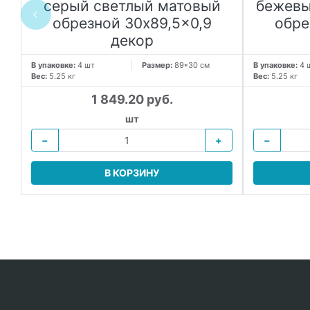
серый светлый матовый
бежевы
обрезной 30x89,5x0,9
обре
декор
В упаковке:
4 шт
Размер:
89*30 см
В упаковке:
4 
Вес:
5.25 кг
Вес:
5.25 кг
1 849.20 руб.
шт
−
+
−
В КОРЗИНУ