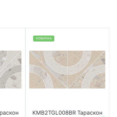
НОВИНКА
раскон
KMB2TGL008BR Тараскон