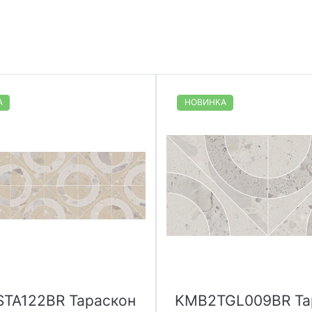
А
НОВИНКА
TA122BR Тараскон
KMB2TGL009BR Та