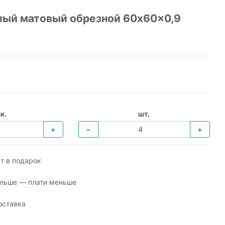
лый матовый обрезной 60x60x0,9
к.
шт.
+
−
+
т в подарок
льше — плати меньше
оставка