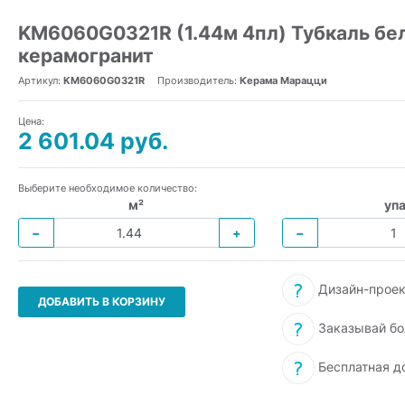
KM6060G0321R (1.44м 4пл) Тубкаль бе
керамогранит
Артикул:
KM6060G0321R
Производитель:
Керама Марацци
Цена:
2 601.04 руб.
Выберите необходимое количество:
м²
упа
−
+
−
Дизайн-проек
ДОБАВИТЬ В КОРЗИНУ
Заказывай бо
Бесплатная д