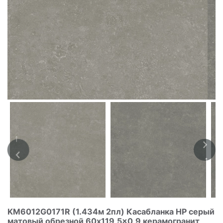
KM6012G0171R (1.434м 2пл) Касабланка HP серый
матовый обрезной 60x119,5x0,9 керамогранит