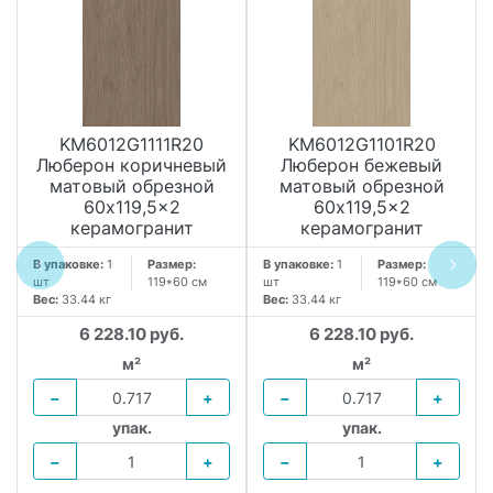
KM6012G1111R20
KM6012G1101R20
Люберон коричневый
Люберон бежевый
матовый обрезной
матовый обрезной
60x119,5x2
60x119,5x2
керамогранит
керамогранит
В упаковке:
1
Размер:
В упаковке:
1
Размер:
шт
119*60 см
шт
119*60 см
Вес:
33.44 кг
Вес:
33.44 кг
6 228.10 руб.
6 228.10 руб.
м²
м²
−
+
−
+
упак.
упак.
−
+
−
+