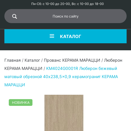
Пн-Сб: с 10-00 до 20-00, Вс: с 10-00 до 18-00
КАТАЛОГ
Главная
/
Каталог
/
Прованс КЕРАМА МАРАЦЦИ
/
Люберон
КЕРАМА МАРАЦЦИ
/
KM4024G0001R Люберон бежевый
матовый обрезной 40x238,5x0,9 керамогранит КЕРАМА
МАРАЦЦИ
НОВИНКА